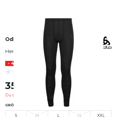
Odlo Active Warm Bottom Long
Herren
- 40 %
(0 Bewertungen)
0.0
35,99 €
59,95 €
Du sparst
23,96 €
GRÖSSE AUSWÄHLEN
S
M
L
XL
XXL