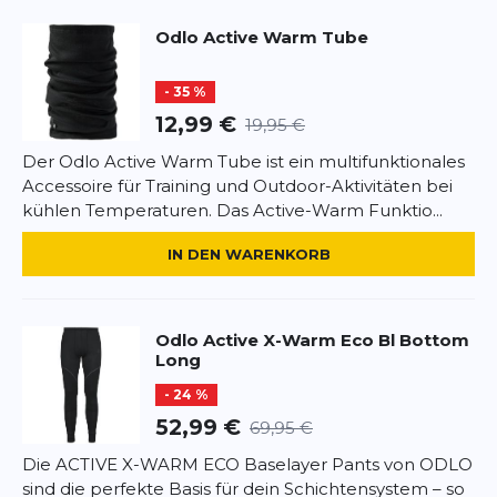
trainierst. Die nahtlose Verarbeitung verhindert
Odlo
Active Warm Tube
unangenehmes Scheuern auf der Haut und sorgt
Rezension
Rezension
so für höchsten Tragekomfort. Zudem schützt
- 35 %
antibakterielle Effect by Odlo Silberionen-
Technologie vor unangenehmem Körpergeruch,
12,99 €
19,95 €
damit du länger frisch bleibst. Wenn du auf der
Der Odlo Active Warm Tube ist ein multifunktionales
Suche nach Funktionsunterwäsche bist, die dich
Accessoire für Training und Outdoor-Aktivitäten bei
*
Pflichtfelder
zuverlässig warm hält und dabei so perfekt sitzt,
kühlen Temperaturen. Das Active-Warm Funktio...
dass du ganz vergisst, dass du sie trägst, dann liegst
du bei Evolution Warm genau richtig.
BEWERTUNG HINZUFÜGEN
IN DEN WARENKORB
Dieses Formular ist durch reCAPTCHA geschützt – es gelten die
Datenschutzbestimmungen
und
Nutzungsbedingungen
von
Odlo
Active X-Warm Eco Bl Bottom
Google.
Long
- 24 %
52,99 €
69,95 €
Die ACTIVE X-WARM ECO Baselayer Pants von ODLO
sind die perfekte Basis für dein Schichtensystem – so