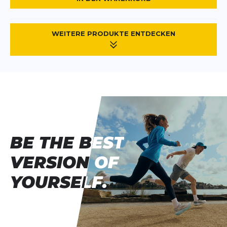
WEITERE PRODUKTE ENTDECKEN
BE THE BEST
BE THE BEST
VERSION OF
VERSION OF
YOURSELF.
YOURSELF.