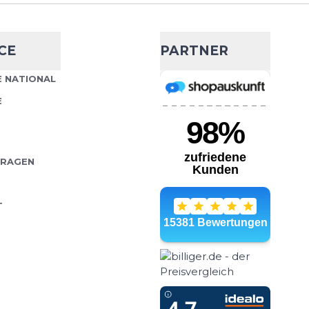
t
Trail Racing
- 19 %
CE
PARTNER
56,99 €
70,00 €
aleichtes Lauf-Top für
 NATIONAL
Wähle deine Größe
Das Compressport Trail
E
ell für Trailrunner
IN DEN WARENKORB
FRAGEN
T
n Tank
- 8 %
45,99 €
50,00 €
ick Gewicht: 120 g
Wähle deine Größe
toff Flache Nähte zur
ung
IN DEN WARENKORB
e Technologie Atm...