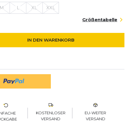
M
L
XL
XXL
Größentabelle
IN DEN WARENKORB
KOSTENLOSER
EU-WEITER
INFACHE
VERSAND
VERSAND
ÜCKGABE