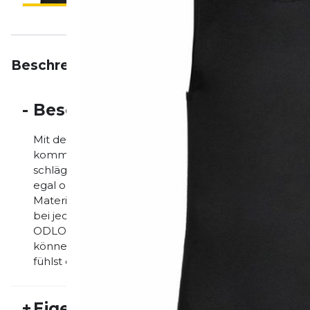
Beschreibung
Eigenschaften
Bewertungen
-
Beschreibung
Mit dem leichten, vielseitigen ACTIVE F-DRY LIGHT
kommenden Saison neue Bestleistungen bringen, gan
schlägt. Dank ODLOs innovativen F-DRY-Technologi
egal ob du es solo trägst oder als Baselayer unter 
Material aus recyceltem Polyester liegt angenehm wei
bei jeder Aktivität optimale Bewegungsfreiheit h
ODLOs nachhaltiger ZeroScent-Technologie keine C
können gar nicht erst ins Material eindringen. Mit
fühlst du dich stets rundum wohl in deiner Haut!
+
Eigenschaften