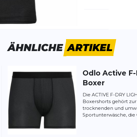
emdartikelnummer:
141172-15000
ivitätstyp:
Laufen
Outdoor
ÄHNLICHE
ARTIKEL
Odlo
Active F-
ung:
ertung
Boxer
Die ACTIVE F-DRY LIG
Boxershorts gehört zur
trocknenden und umwe
Sportunterwäsche, die 