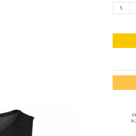
S
E
R