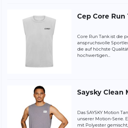
Cep
Core Run
Core Run Tank ist die p
anspruchsvolle Sportle
die auf höchste Qualitä
hochwertigen...
nschutzbestimmungen
und
Nutzungsbedingungen
von
Saysky
Clean 
Das SAYSKY Motion Tank
unserer Motion-Serie. 
mit Polyester gemischt