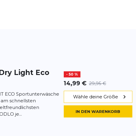
Dry Light Eco
- 50 %
14,99 €
29,95 €
HT ECO Sportunterwäsche
Wähle deine Größe
 am schnellsten
ltfreundlichsten
IN DEN WARENKORB
ODLO je...