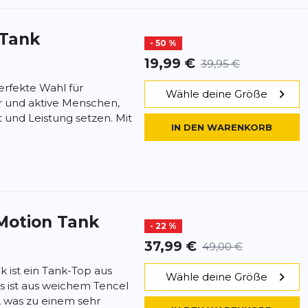
 Tank
- 50 %
19,99 €
39,95 €
erfekte Wahl für
Wähle deine Größe
r und aktive Menschen,
t und Leistung setzen. Mit
IN DEN WARENKORB
Motion Tank
- 22 %
37,99 €
49,00 €
 ist ein Tank-Top aus
Wähle deine Größe
Es ist aus weichem Tencel
, was zu einem sehr