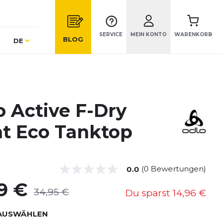
SERVICE
MEIN KONTO
WARENKORB
Sprache
BLOG
DE
o Active F-Dry
ht Eco Tanktop
(0 Bewertungen)
0.0
9 €
34,95 €
Du sparst
14,96 €
AUSWÄHLEN