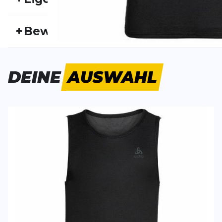
Artikelnummer:
ODLO21HW10001
Fr
+
Bewertungen
Geschlecht:
Herren
Akt
Bisher hat noch niemand dieses Produkt bewertet.
DEINE
AUSWAHL
SCHREIBE EINE BEWERTUNG
Deine Bewert
Active F-Dry Light Eco Tanktop
Produktbew
Vorname
Vorname
Überschrift
Überschrift
Rezension
Rezension