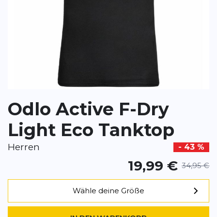
*
Pflichtfelder
BEWERTUNG HINZUFÜGEN
Odlo Active F-Dry
Dieses Formular ist durch reCAPTCHA geschützt – es gelten die
Date
Google.
Light Eco Tanktop
Herren
- 43 %
19,99 €
34,95 €
Wähle deine Größe