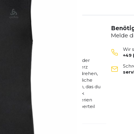
Benötig
Melde d
Wir 
+49 
 ECO Tanktop von ODLO kannst du in der
Schr
z gleich für welchen Sport dein Herz
ser
e trocknet das Oberteil im Handumdrehen,
anderen Schichten. Das umweltfreundliche
ch auf der Haut und ist so elastisch, das du
ast. Unangenehme Gerüche haben dank
hance, denn geruchsbildende Bakterien
 dem ACTIVE F-DRY LIGHT ECO Sportoberteil