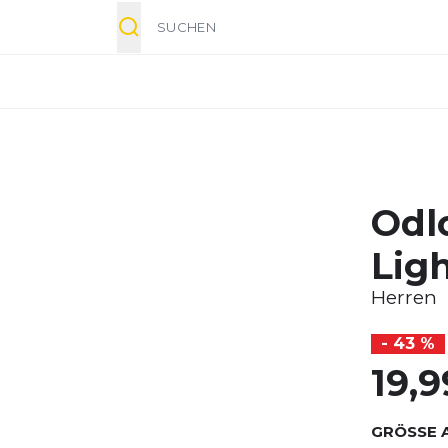
Suche
Odl
Lig
Herren
- 43 %
19,9
GRÖSSE 