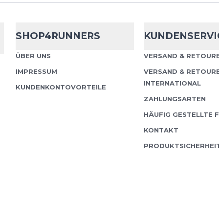
Compresspor
Tank
SHOP4RUNNERS
KUNDENSERVI
Trail Racing Tank – ultr
ÜBER UNS
VERSAND & RETOURE
maximale Performance 
IMPRESSUM
VERSAND & RETOUR
Racing Tank wurde spezi
INTERNATIONAL
KUNDENKONTOVORTEILE
entwickelt,...
ZAHLUNGSARTEN
HÄUFIG GESTELLTE 
KONTAKT
PRODUKTSICHERHEI
Hoka
Everyru
Highlights auf einen Bl
Atmungsaktiver Mesh-S
Reduzierung von Reib
Feuchtigkeitsableitend