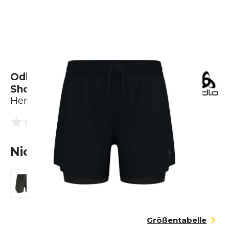
Odlo Zeroweight 5 Inch 2-In-1
Short
Herren
(0 Bewertungen)
0.0
Nicht lieferbar
Größentabelle