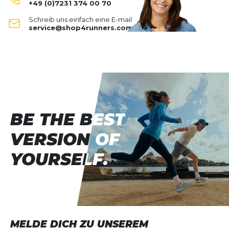
leistungsstarken Laufshort sind, wird Sie die
+49 (0)7231 374 00 70
Zeroweight 2in1 nicht nicht enttäuschen.
Zeroweight 5 Inch 2-In-1 Short
Schreib uns einfach eine E-mail
Deine Bewertung:
service@shop4runners.com
Produktbewertung
Vorname
Vorname
Überschrift
Überschrift
BE THE BEST
BE THE BEST
Rezension
Rezension
VERSION OF
VERSION OF
YOURSELF.
YOURSELF.
*
Pflichtfelder
BEWERTUNG HINZUFÜGEN
MELDE DICH ZU UNSEREM