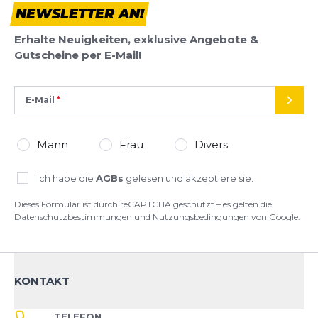
NEWSLETTER AN!
Dieses Formular ist durch reCAPTCHA geschützt – es gelten die
Datenschutzbestimmungen
und
Nutzungsbedingungen
von
Erhalte Neuigkeiten, exklusive Angebote &
Google.
Gutscheine per E-Mail!
E-Mail
SEND
Mann
Frau
Divers
Ich habe die
AGBs
gelesen und akzeptiere sie.
Dieses Formular ist durch reCAPTCHA geschützt – es gelten die
Datenschutzbestimmungen
und
Nutzungsbedingungen
von Google.
KONTAKT
TELEFON