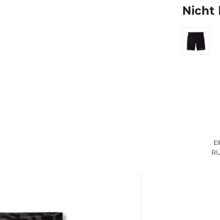
Nicht 
E
R