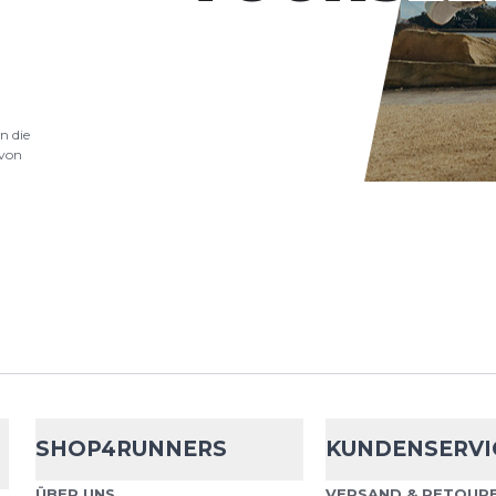
.
n die
von
nschutzbestimmungen
und
Nutzungsbedingungen
von
SHOP4RUNNERS
KUNDENSERVI
ÜBER UNS
VERSAND & RETOURE