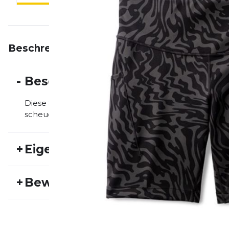
Beschreibung
Eigenschaften
Bewertungen
-
Beschreibung
Diese 8" Short Tights für Damen bieten optimalen K
scheuern nicht und werden dich bestimmt überallhin
+
Eigenschaften
Artikelnummer:
BRK25FS20067
Fr
+
Bewertungen
Geschlecht:
Damen
Akt
Super shorts zum Laufen
Die Shorts sind super zum laufen. Sie rutschen nic