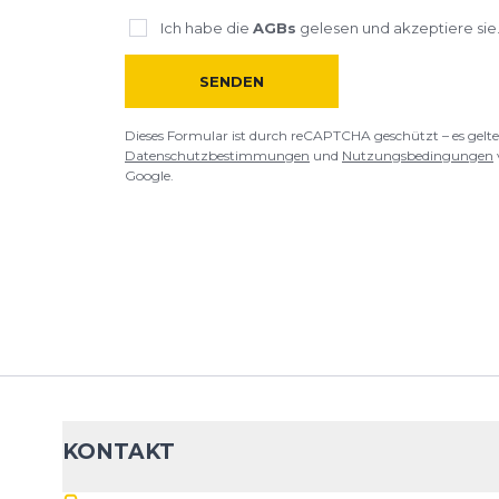
Ich habe die
AGBs
gelesen und akzeptiere sie
Rezension
Rezension
SENDEN
Dieses Formular ist durch reCAPTCHA geschützt – es gelte
Datenschutzbestimmungen
und
Nutzungsbedingungen
*
Pflichtfelder
Google.
BEWERTUNG HINZUFÜGEN
Dieses Formular ist durch reCAPTCHA geschützt – es gelten die
Date
Google.
KONTAKT