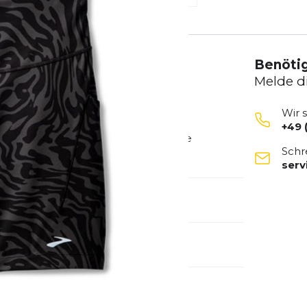
Benötig
Melde d
Wir 
+49 
omfort und Verstaumöglichkeiten, sie
Schr
 begleiten.
ser
emdartikelnummer:
221662-073
ivitätstyp:
Fitness
Laufen
ht an den Beinen nicht hoch und am Bund