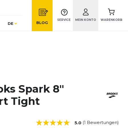
SERVICE
MEIN KONTO
WARENKORB
Sprache
BLOG
DE
oks Spark 8"
rt Tight
(1 Bewertungen)
5.0