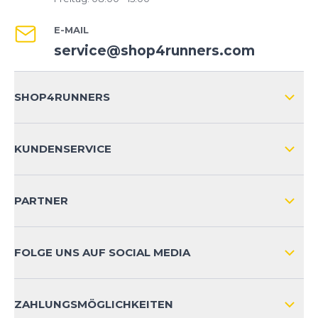
E-MAIL
service@shop4runners.com
SHOP4RUNNERS
ÜBER UNS
KUNDENSERVICE
IMPRESSUM
VERSAND & RETOURE NATIONAL
KUNDENKONTOVORTEILE
PARTNER
VERSAND & RETOURE INTERNATIONAL
ZAHLUNGSARTEN
FOLGE UNS AUF SOCIAL MEDIA
HÄUFIG GESTELLTE FRAGEN
KONTAKT
ZAHLUNGSMÖGLICHKEITEN