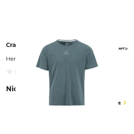
Craft Pro Trail SS Tee 2
Herren
(0 Bewertungen)
0.0
Nicht lieferbar
Größentabelle