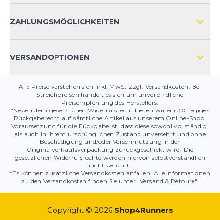
HÄUFIG GESTELLTE FRAGEN
KONTAKT
ZAHLUNGSMÖGLICHKEITEN
PRODUKTSICHERHEIT
VERSANDOPTIONEN
Alle Preise verstehen sich inkl. MwSt zzgl. Versandkosten. Bei
Streichpreisen handelt es sich um unverbindliche
Preisempfehlung des Herstellers.
*Neben dem gesetzlichen Widerrufsrecht bieten wir ein 30 tägiges
Rückgaberecht auf sämtliche Artikel aus unserem Online-Shop.
Voraussetzung für die Rückgabe ist, dass diese sowohl vollständig,
als auch in ihrem ursprünglichen Zustand unversehrt und ohne
Beschädigung und/oder Verschmutzung in der
Originalverkaufsverpackung zurückgeschickt wird. Die
gesetzlichen Widerrufsrechte werden hiervon selbstverständlich
nicht berührt.
*Es können zusätzliche Versandkosten anfallen. Alle Informationen
zu den Versandkosten finden Sie unter "Versand & Retoure".
Copyright © 2026
Shop4Runners