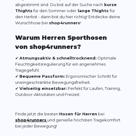
abgestimmt sind. Du bist auf der Suche nach
kurze
Thights
für den Sommer oder
lange Thights
für
den Herbst - dann bist du hier richtig! Entdecke deine
Wunschhose bei
shop4runners
!
Warum Herren Sporthosen
von shop4runners?
✔
Atmungsaktiv & schnelltrocknend:
Optimale
Feuchtigkeitsregulierung für ein angenehmes
Tragegefühl.
✔
Bequeme Passform:
Ergonomischer Schnitt für
uneingeschränkte Bewegungsfreiheit.
✔
Vielseitig einsetzbar:
Perfekt für Laufen, Training,
Outdoor-Aktivitäten und Freizeit.
Finde jetzt die besten
Hosen für Herren
bei
shop4runners
und genieße höchsten Tragekomfort
bei jeder Bewegung!