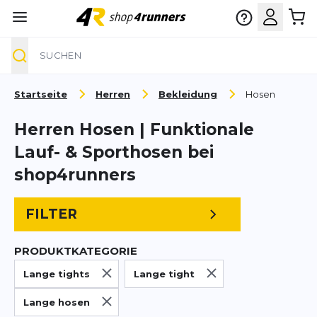
Suche
Zum Inhalt springen
Startseite
Herren
Bekleidung
Hosen
Herren Hosen | Funktionale
Lauf- & Sporthosen bei
shop4runners
FILTER
PRODUKTKATEGORIE
Lange tights
Lange tight
Lange hosen