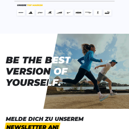
BE THE BEST
BE THE BEST
VERSION OF
VERSION OF
YOURSELF.
YOURSELF.
MELDE DICH ZU UNSEREM
NEWSLETTER AN!