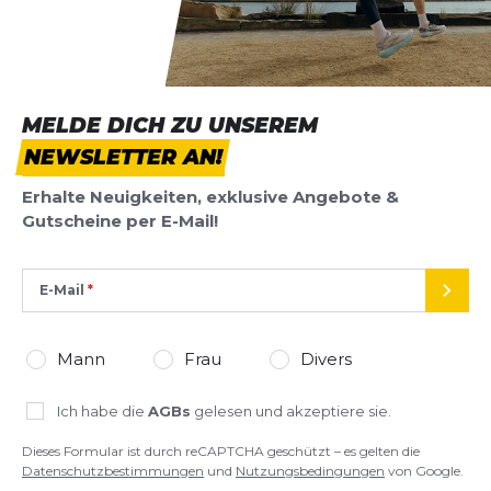
Mit dem Endorphin Trainer bekommst du einen
Trainingsschuh, der Effizienz und Komfort perfekt
*
Pflichtfelder
vereint – und dabei auch noch nachhaltig ist.
BEWERTUNG HINZUFÜGEN
MELDE DICH ZU UNSEREM
NEWSLETTER AN!
Dieses Formular ist durch reCAPTCHA geschützt – es gelten die
Datenschutzbestimmungen
und
Nutzungsbedingungen
von
Erhalte Neuigkeiten, exklusive Angebote &
Google.
Gutscheine per E-Mail!
E-Mail
SEND
Mann
Frau
Divers
Ich habe die
AGBs
gelesen und akzeptiere sie.
Dieses Formular ist durch reCAPTCHA geschützt – es gelten die
Datenschutzbestimmungen
und
Nutzungsbedingungen
von Google.