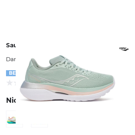
Saucony Endorphin Trainer
Damen
BESTSELLER
(0 Bewertungen)
0.0
Nicht lieferbar