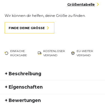
Größentabelle
Wir können dir helfen, deine Größe zu finden.
FINDE DEINE GRÖSSE
EINFACHE
KOSTENLOSER
EU-WEITER
RÜCKGABE
VERSAND
VERSAND
+
Beschreibung
Saucony Endorphin Trainer – Innovation für
+
Eigenschaften
jeden Lauf
Artikelnummer:
SAU25FS20096
Der Endorphin Trainer bringt das berühmte
+
Bewertungen
Fremdartikelnummer:
Endorphin-Feeling in deinen Trainingsalltag – mit
S10996-223