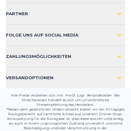
VERSAND & RETOURE NATIONAL
KUNDENKONTOVORTEILE
PARTNER
VERSAND & RETOURE INTERNATIONAL
ZAHLUNGSARTEN
FOLGE UNS AUF SOCIAL MEDIA
HÄUFIG GESTELLTE FRAGEN
KONTAKT
ZAHLUNGSMÖGLICHKEITEN
PRODUKTSICHERHEIT
VERSANDOPTIONEN
Alle Preise verstehen sich inkl. MwSt zzgl. Versandkosten. Bei
Streichpreisen handelt es sich um unverbindliche
Preisempfehlung des Herstellers.
*Neben dem gesetzlichen Widerrufsrecht bieten wir ein 30 tägiges
Rückgaberecht auf sämtliche Artikel aus unserem Online-Shop.
Voraussetzung für die Rückgabe ist, dass diese sowohl vollständig,
als auch in ihrem ursprünglichen Zustand unversehrt und ohne
Beschädigung und/oder Verschmutzung in der