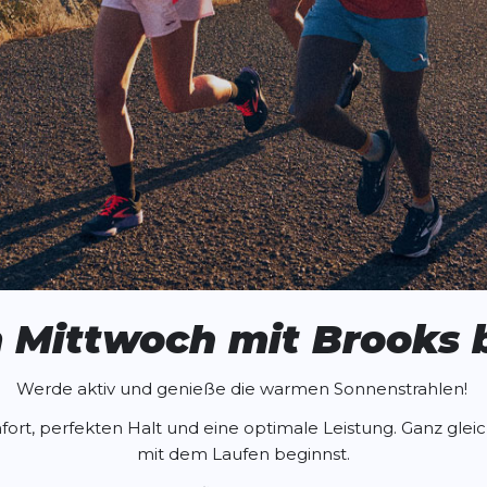
m Mittwoch mit
Brooks
Werde aktiv und genieße die warmen Sonnenstrahlen!
ort, perfekten Halt und eine optimale Leistung. Ganz gleich
mit dem Laufen beginnst.