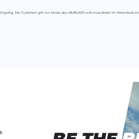
23 gültig. Der Gutschein gilt nur heute, den 28.06.2023 und muss direkt im Warenkorb a
BE THE B
BE THE B
&