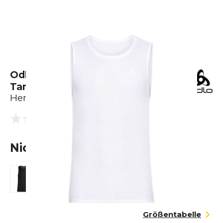
Odlo Active F-DRY Light Eco
Tanktop
Herren
(0 Bewertungen)
0.0
Nicht lieferbar
Größentabelle