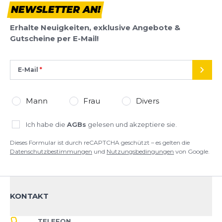
NEWSLETTER AN!
Dieses Formular ist durch reCAPTCHA geschützt – es gelten die
Datenschutzbestimmungen
und
Nutzungsbedingungen
von
Erhalte Neuigkeiten, exklusive Angebote &
Google.
Gutscheine per E-Mail!
E-Mail
SEND
Mann
Frau
Divers
Ich habe die
AGBs
gelesen und akzeptiere sie.
Dieses Formular ist durch reCAPTCHA geschützt – es gelten die
Datenschutzbestimmungen
und
Nutzungsbedingungen
von Google.
KONTAKT
TELEFON