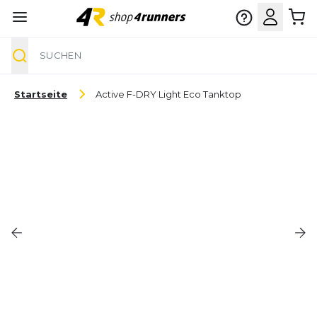
Suche
Zum Inhalt springen
Startseite
Active F-DRY Light Eco Tanktop